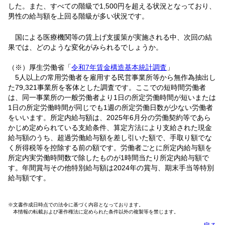
した。また、すべての階級で1,500円を超える状況となっており、
男性の給与額を上回る階級が多い状況です。
国による医療機関等の賃上げ支援策が実施される中、次回の結
果では、どのような変化がみられるでしょうか。
（※）厚生労働省「
令和7年賃金構造基本統計調査
」
5人以上の常用労働者を雇用する民営事業所等から無作為抽出し
た79,321事業所を客体とした調査です。ここでの短時間労働者
は、同一事業所の一般労働者より1日の所定労働時間が短いまたは
1日の所定労働時間が同じでも1週の所定労働日数が少ない労働者
をいいます。所定内給与額は、2025年6月分の労働契約等であら
かじめ定められている支給条件、算定方法により支給された現金
給与額のうち、超過労働給与額を差し引いた額で、手取り額でな
く所得税等を控除する前の額です。労働者ごとに所定内給与額を
所定内実労働時間数で除したものが1時間当たり所定内給与額で
す。年間賞与その他特別給与額は2024年の賞与、期末手当等特別
給与額です。
※文書作成日時点での法令に基づく内容となっております。
本情報の転載および著作権法に定められた条件以外の複製等を禁じます。