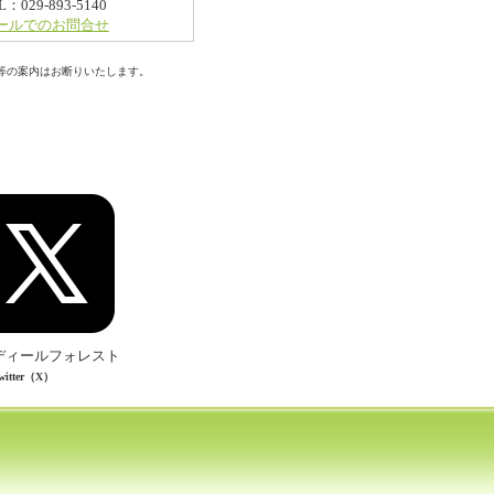
L：029-893-5140
ールでのお問合せ
等の案内はお断りいたします。
ディールフォレスト
witter（X）