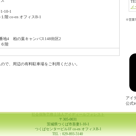
ィス
TE
メ
10-1
 co-en オフィスB-1
※営業
番地4 柏の葉キャンパス148街区2
ス６階
んので、周辺の有料駐車場をご利用ください。
アイ
公式
T
社会保険労務士法人アイディールフォレスト
〒305-0031
茨城県つくば市吾妻1-10-1
つくばセンタービル1F co-en オフィスB-1
TEL：029-893-5140