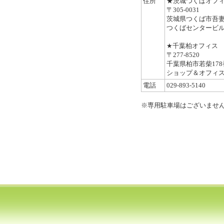
住所
★茨城つくばオフ
〒305-0031
茨城県つくば市吾妻1-
つくばセンタービル１階
★千葉柏オフィス
〒277-8520
千葉県柏市若柴178
ショップ＆オフィ
電話
029-893-5140
※専用駐車場はございませ