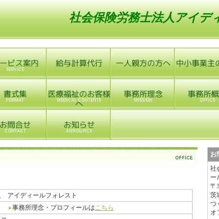
社会保険労務士法人
アイデ
お
社
ー
〒3
茨
人 アイディールフォレスト
つ
 学
事務所理念・プロフィールは
こちら
オ