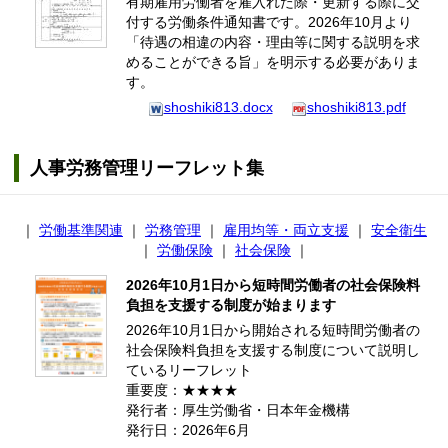
有期雇用労働者を雇入れた際・更新する際に交
付する労働条件通知書です。2026年10月より
「待遇の相違の内容・理由等に関する説明を求
めることができる旨」を明示する必要がありま
す。
shoshiki813.docx
shoshiki813.pdf
人事労務管理リーフレット集
｜
労働基準関連
｜
労務管理
｜
雇用均等・両立支援
｜
安全衛生
｜
労働保険
｜
社会保険
｜
2026年10月1日から短時間労働者の社会保険料
負担を支援する制度が始まります
2026年10月1日から開始される短時間労働者の
社会保険料負担を支援する制度について説明し
ているリーフレット
重要度：★★★★
発行者：厚生労働省・日本年金機構
発行日：2026年6月