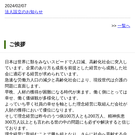
2024/02/07
法人設立のお知らせ
>>
一覧へ
ご挨拶
日本は世界に類をみないスピードで人口減、高齢化社会に突入し
ています。企業のあり方も成長を前提とした経営から成熟した社
会に適応する経営が求められています。
急速な労働力人口の減少と高齢化社会により、現役世代は介護の
問題に直面します。
早晩、人材の獲得が困難になる時代が来ます。働く側にとっては
幸せ、働く価値観が多様化しています。
よっていち早く社員の幸せを軸とした理念経営に取組んだ会社が
人財の獲得において優位になります。
そして理念経営は昨今のうつ病100万人とも200万人、精神疾患
300万人以上とも言われる世の中の問題にも必ずや解決すると信じ
ております。
理念経営に取組むことで勝ち組となり、さらに社会へ貢献する企