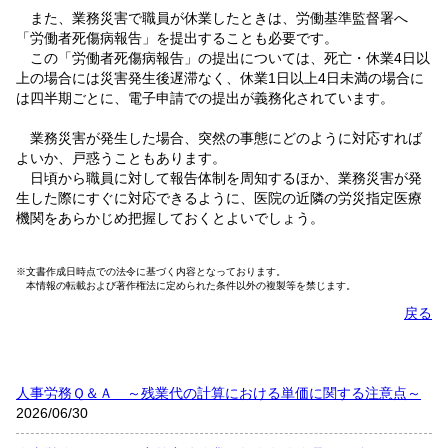
また、業務災害で職員が休業したときは、労働基準監督署へ
「労働者死傷病報告」を提出することも必要です。
この「労働者死傷病報告」の提出については、死亡・休業4日以
上の場合には災害発生後遅滞なく、休業1日以上4日未満の場合に
は四半期ごとに、電子申請での提出が義務化されています。
業務災害が発生した場合、突然の事態にどのように対応すれば
よいか、戸惑うこともあります。
日頃から職員に対して報告体制を周知するほか、業務災害が発
生した際にすぐに対応できるように、医院の近隣の労災指定医療
機関をあらかじめ把握しておくとよいでしょう。
※文書作成日時点での法令に基づく内容となっております。
本情報の転載および著作権法に定められた条件以外の複製等を禁じます。
戻る
人事労務Ｑ＆Ａ ～残業代の計算における単価に関する注意点～
2026/06/30