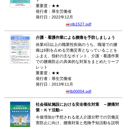
ト
重要度：★★
発行者：厚生労働省
発行日：2022年12月
nlb1527.pdf
介護・看護作業による腰痛を予防しましょう
休業4日以上の職業性疾病のうち、職場での腰
痛は6割を占める労働災害となっていることを
ふまえ、指針の主なポイント、介護・看護作業
での腰痛防止の具体的な対策をまとめたリーフ
レット
重要度：★★
発行者：厚生労働省
発行日：2013年11月
lb00004.pdf
社会福祉施設における安全衛生対策 ～腰痛対
策・ＫＹ活動～
今後増加が予想される老人介護分野での労働災
害防止に向け、腰痛対策と危険予知活動を説明