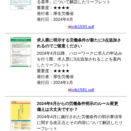
る基準」について解説したリーフレット
重要度：★★★★
発行者：厚生労働省
発行日：2024年4月
nlb1593.pdf
求人票に明示する労働条件が新たに3点追加さ
れるのでご留意ください
2024年4月以降、ハローワークに求人の申込み
を行う際、求人票に3点追加されることを案内
したリーフレット
重要度：★★★★
発行者：厚生労働省
発行日：2024年1月
nlb1581.pdf
2024年4月からの労働条件明示のルール変更
備えは大丈夫ですか？
2024年4月に施行された労働条件の明示事項等
に関する改正点とその内容について解説したリ
ーフレット